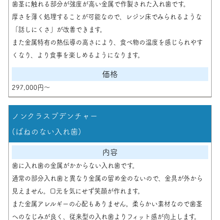
歯茎に触れる部分が強度が高い金属で作製された入れ歯です。
厚さを薄く処理することが可能なので、レジン床でみられるような
「話しにくさ」が改善できます。
また金属特有の熱伝導の高さにより、食べ物の温度を感じられやす
くなり、より食事を楽しめるようになります。
297,000円〜
ノンクラスプデンチャー
(ばねのない入れ歯)
歯に入れ歯の金属がかからない入れ歯です。
通常の部分入れ歯と異なり金属の留め金のないので、金具が外から
見えません。口元を気にせず笑顔が作れます。
また金属アレルギーの心配もありません。柔らかい素材なので歯茎
へのなじみが良く、従来型の入れ歯よりフィット感が向上します。