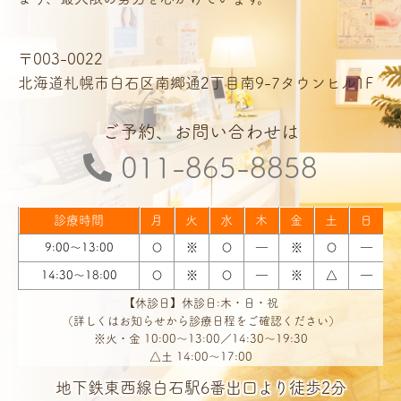
〒003-0022
北海道札幌市白石区南郷通2丁目南9-7タウンヒル1F
ご予約、お問い合わせは
011-865-8858
診療時間
月
火
水
木
金
土
日
9:00～13:00
〇
※
〇
―
※
〇
―
14:30～18:00
〇
※
〇
―
※
△
―
【休診日】休診日:木・日・祝
（詳しくはお知らせから診療日程をご確認ください）
※火・金 10:00～13:00／14:30～19:30
△土 14:00～17:00
地下鉄東西線白石駅6番出口より徒歩2分