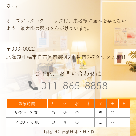
さい。
オーブデンタルクリニックは、患者様に痛みを与えない
よう、最大限の努力を心がけています。
〒003-0022
北海道札幌市白石区南郷通2丁目南9-7タウンヒル1F
ご予約、お問い合わせは
011-865-8858
診療時間
月
火
水
木
金
土
日
9:00～13:00
〇
※
〇
―
※
〇
―
14:30～18:00
〇
※
〇
―
※
△
―
【休診日】休診日:木・日・祝